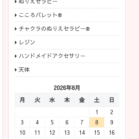
ぬりえセラピー
こころパレット®
チャクラのぬりえセラピー®
レジン
ハンドメイドアクセサリー
天体
2026年8月
月
火
水
木
金
土
日
1
2
3
4
5
6
7
8
9
10
11
12
13
14
15
16