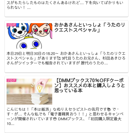
スがもたらしたものはたくさんあるけれど… 下を向いてばかりもい
られない！ ...
おかあさんといっしょ「うたのリ
ブログ
クエストスペシャル」
本日29日と明日30日の18:20～ おかあさんといっしょ「うたのリクエ
ストスペシャル」があります🥰 9代目うたのお兄さん、杉田あきひろ
さんがツイッターでも報告されていますが 歴代のうたの...
【DMMブックス70％OFFクーポ
ブログ
ン】おススメの本と購入しようと
思っている本
こんにちは！「本は紙派」なぬりえセラピストの佐月です📚 で・
す・が… そんな私でも「電子書籍買おう！！」と思わせるキャンペ
ーンが開催されいています😳 DMMブックス、「初回購入限定最大
10...