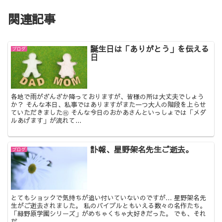
関連記事
誕生日は「ありがとう」を伝える
ブログ
日
各地で雨がざんざか降っておりますが、皆様の所は大丈夫でしょう
か？ そんな本日、私事ではありますがまた一つ大人の階段を上らせ
ていただきました㊗ そんな今日のおかあさんといっしょでは「メダ
ルあげます」が流れて...
訃報、星野架名先生ご逝去。
ブログ
とてもショックで気持ちが追い付いていないのですが… 星野架名先
生がご逝去されました。 私のバイブルともいえる数々の名作たち。
「緑野原学園シリーズ」がめちゃくちゃ大好きだった。 でも、それ
だ...