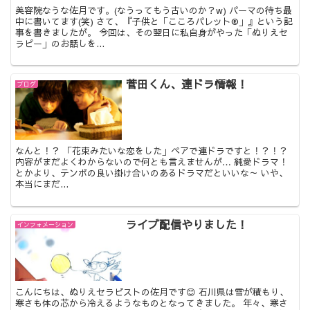
美容院なうな佐月です。(なうってもう古いのか？w) パーマの待ち最
中に書いてます(笑) さて、『子供と「こころパレット®」』という記
事を書きましたが。 今回は、その翌日に私自身がやった「ぬりえセ
ラピー」のお話しを...
菅田くん、連ドラ情報！
ブログ
なんと！？ 「花束みたいな恋をした」ペアで連ドラですと！？！？
内容がまだよくわからないので何とも言えませんが… 純愛ドラマ！
とかより、テンポの良い掛け合いのあるドラマだといいな～ いや、
本当にまだ...
ライブ配信やりました！
インフォメーション
こんにちは、ぬりえセラピストの佐月です😊 石川県は雪が積もり、
寒さも体の芯から冷えるようなものとなってきました。 年々、寒さ