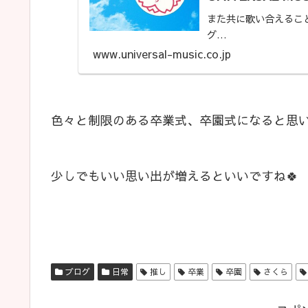
また共に歌い合えるこ
グ…
www.universal-music.co.jp
色々と制限のある卒業式、卒園式になると思
少しでもいい思い出が増えるといいですね🍀
ブログ
日常
推し
卒業
卒園
さくら