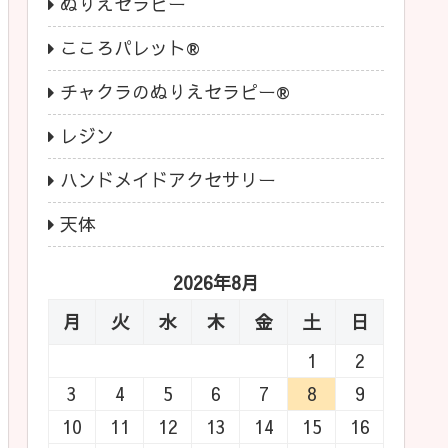
ぬりえセラピー
こころパレット®
チャクラのぬりえセラピー®
レジン
ハンドメイドアクセサリー
天体
2026年8月
月
火
水
木
金
土
日
1
2
3
4
5
6
7
8
9
10
11
12
13
14
15
16