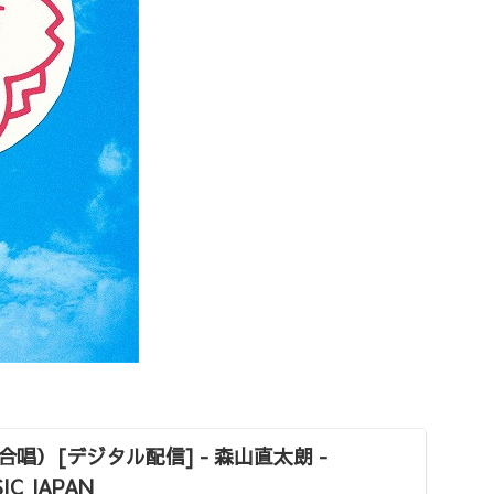
唱）[デジタル配信] - 森山直太朗 -
IC JAPAN