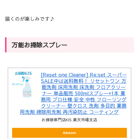
届くのが楽しみです♪
万能お掃除スプレー
[Reset one Cleaner] Re:set スーパー
SALE中は送料無料！ リセットワン 万
能洗剤 床用洗剤 床洗剤 フロアクリー
ナー 単品販売 500mlスプレー×1本 業
務用 プロ仕様 安全 中性 フローリング
クリーナー 壁クロス 洗剤 多目的 業務
用洗剤 掃除用洗剤 再汚染防止 コーティング
お掃除専門店KIS 楽天市場支店
Amazon