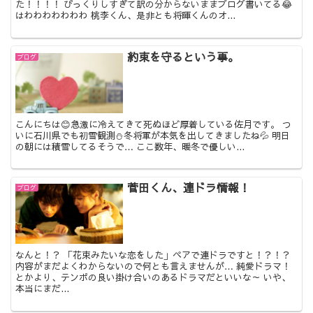
た！！！！ びっくりしすぎて訳の分からないままブログ書いてる😂
はわわわわわわわ 桃李くん、是非とも将暉くんのオ...
約束を守るという事。
ブログ
こんにちは😊急激に冷えてきて死ぬほど厚着している佐月です。 つ
いに石川県でも初雪観測⛄冬将軍が本気を出してきましたね💦 明日
の朝には積雪してるそうで… ここ数年、暖冬で優しい...
菅田くん、連ドラ情報！
ブログ
なんと！？ 「花束みたいな恋をした」ペアで連ドラですと！？！？
内容がまだよくわからないので何とも言えませんが… 純愛ドラマ！
とかより、テンポの良い掛け合いのあるドラマだといいな～ いや、
本当にまだ...