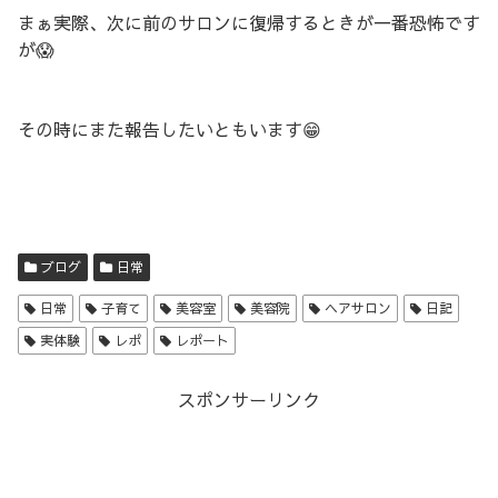
まぁ実際、次に前のサロンに復帰するときが一番恐怖です
が😱
その時にまた報告したいともいます😁
ブログ
日常
日常
子育て
美容室
美容院
ヘアサロン
日記
実体験
レポ
レポート
スポンサーリンク