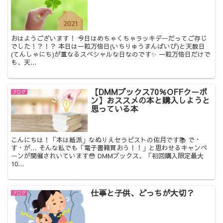
おはようございます！ 今日はめちゃくちゃラッキデーだってご存じ
でした！？！？ 本日は一粒万倍日(いちりゅうまんばいび)と天赦日
(てんしゃにち)が重なるスペシャルな日なのです✨ 一粒万倍日だけで
も、天...
【DMMブックス70％OFFクーポ
ブログ
ン】おススメの本と購入しようと
思っている本
こんにちは！「本は紙派」なぬりえセラピストの佐月です📚 で・
す・が… そんな私でも「電子書籍買おう！！」と思わせるキャンペ
ーンが開催されいています😳 DMMブックス、「初回購入限定最大
10...
仕事と子供、どっちが大切？
ブログ